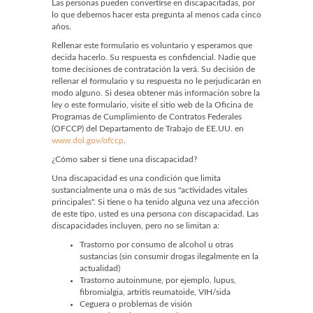
Las personas pueden convertirse en discapacitadas, por
lo que debemos hacer esta pregunta al menos cada cinco
años.
Rellenar este formulario es voluntario y esperamos que
decida hacerlo. Su respuesta es confidencial. Nadie que
tome decisiones de contratación la verá. Su decisión de
rellenar el formulario y su respuesta no le perjudicarán en
modo alguno. Si desea obtener más información sobre la
ley o este formulario, visite el sitio web de la Oficina de
Programas de Cumplimiento de Contratos Federales
(OFCCP) del Departamento de Trabajo de EE.UU. en
www.dol.gov/ofccp
.
¿Cómo saber si tiene una discapacidad?
Una discapacidad es una condición que limita
sustancialmente una o más de sus "actividades vitales
principales". Si tiene o ha tenido alguna vez una afección
de este tipo, usted es una persona con discapacidad. Las
discapacidades incluyen, pero no se limitan a:
Trastorno por consumo de alcohol u otras
sustancias (sin consumir drogas ilegalmente en la
actualidad)
Trastorno autoinmune, por ejemplo, lupus,
fibromialgia, artritis reumatoide, VIH/sida
Ceguera o problemas de visión