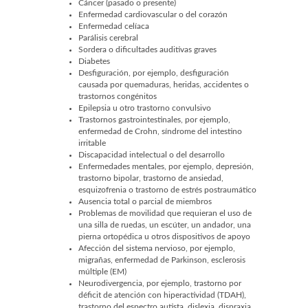
Cáncer (pasado o presente)
Enfermedad cardiovascular o del corazón
Enfermedad celíaca
Parálisis cerebral
Sordera o dificultades auditivas graves
Diabetes
Desfiguración, por ejemplo, desfiguración
causada por quemaduras, heridas, accidentes o
trastornos congénitos
Epilepsia u otro trastorno convulsivo
Trastornos gastrointestinales, por ejemplo,
enfermedad de Crohn, síndrome del intestino
irritable
Discapacidad intelectual o del desarrollo
Enfermedades mentales, por ejemplo, depresión,
trastorno bipolar, trastorno de ansiedad,
esquizofrenia o trastorno de estrés postraumático
Ausencia total o parcial de miembros
Problemas de movilidad que requieran el uso de
una silla de ruedas, un escúter, un andador, una
pierna ortopédica u otros dispositivos de apoyo
Afección del sistema nervioso, por ejemplo,
migrañas, enfermedad de Parkinson, esclerosis
múltiple (EM)
Neurodivergencia, por ejemplo, trastorno por
déficit de atención con hiperactividad (TDAH),
trastorno del espectro autista, dislexia, dispraxia