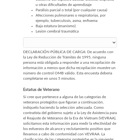
u otras dificultades de aprendizaje
Parálisis parcial o total (por cualquier causa)
Afecciones pulmonares o respiratorias, por
ejemplo, tuberculosis, asma, enfisema
Baja estatura (enanismo)
Lesión cerebral traumática
DECLARACIÓN PÚBLICA DE CARGA: De acuerdo con
la Ley de Reducción de Trámites de 1995, ninguna
persona está obligada a responder a una recopilación de
información a menos que dicha recopilación muestre un
número de control OMB válido. Esta encuesta debería
completarse en unos 5 minutos.
Estatus de Veterano
Si cree que pertenece a alguna de las categorías de
veteranos protegidos que figuran a continuación,
indíquelo haciendo la selección adecuada. Como
contratista del gobierno sujeto a la Ley de Asistencia para
el Reajuste de Veteranos de la Era de Vietnam (VEVRAA),
solicitamos esta información para medir la efectividad de
los esfuerzos de alcance y reclutamiento positivo que
llevamos a cabo de conformidad con VEVRAA. La
clasificación de las categorías protegidas es la siguiente: