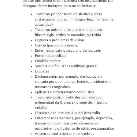
de este tipo, usted es una persona con discapacidad. Las
discapacidades incluyen, pero no se limitan a:
Trastorno por consumo de alcohol u otras
sustancias (sin consumir drogas ilegalmente en la
actualidad)
Trastorno autoinmune, por ejemplo, lupus,
fibromialgia, artritis reumatoide, VIH/sida
Ceguera o problemas de visión
Cáncer (pasado o presente)
Enfermedad cardiovascular o del corazón
Enfermedad celíaca
Parálisis cerebral
Sordera o dificultades auditivas graves
Diabetes
Desfiguración, por ejemplo, desfiguración
causada por quemaduras, heridas, accidentes o
trastornos congénitos
Epilepsia u otro trastorno convulsivo
Trastornos gastrointestinales, por ejemplo,
enfermedad de Crohn, síndrome del intestino
irritable
Discapacidad intelectual o del desarrollo
Enfermedades mentales, por ejemplo, depresión,
trastorno bipolar, trastorno de ansiedad,
esquizofrenia o trastorno de estrés postraumático
Ausencia total o parcial de miembros